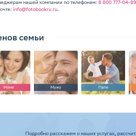
неджерам нашей компании по телефонам:
8 800 777-04-8
почте:
info@fotobookru.ru
.
енов семьи
Маме
Мужу
Папе
Подробно расскажем о наших услугах, рассчит