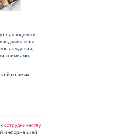
ут преподнести
вас, даже если
день рождения,
ми снимками,
ь ей о самых
 к
сотрудничеству
ной информацией