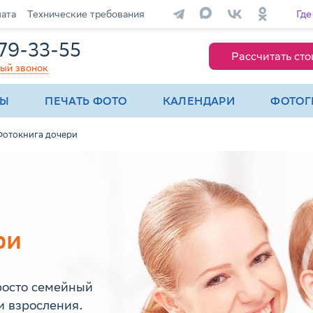
лата
Технические требования
Где
679-33-55
Рассчитать сто
ный звонок
МЫ
ПЕЧАТЬ ФОТО
КАЛЕНДАРИ
ФОТОГ
отокнига дочери
ри
росто семейный
и взросления.