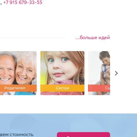
9
,
+7 915 679-33-55
...больше идей
Родителям
Сестре
Сыну
аем стоимость