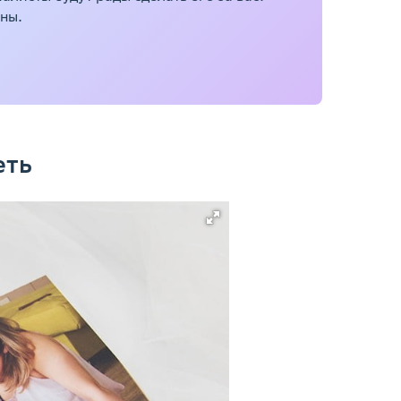
ны.
еть