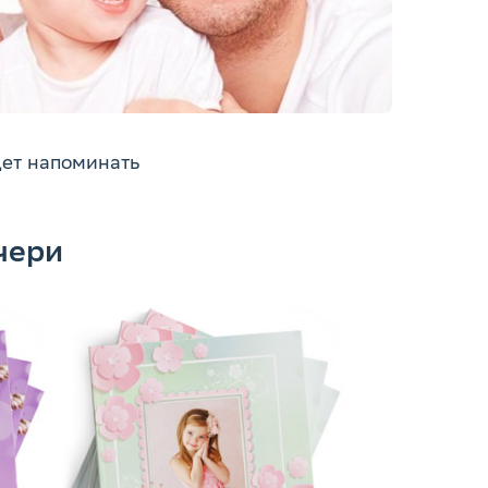
дет напоминать
чери