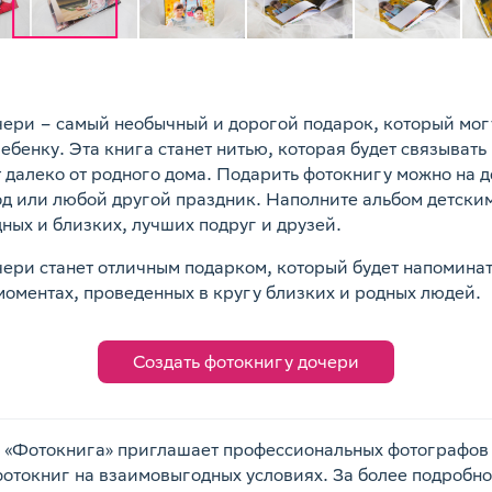
чери – самый необычный и дорогой подарок, который мог
ебенку. Эта книга станет нитью, которая будет связывать 
 далеко от родного дома. Подарить фотокнигу можно на 
од или любой другой праздник. Наполните альбом детски
ых и близких, лучших подруг и друзей.
ери станет отличным подарком, который будет напоминат
моментах, проведенных в кругу близких и родных людей.
Создать фотокнигу дочери
 «Фотокнига» приглашает профессиональных фотографов
фотокниг на взаимовыгодных условиях. За более подроб