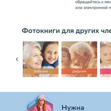
обращайтесь к ме
или электронной 
Фотокниги для других чл
ыну
Бабушке
Дедушке
Нужна